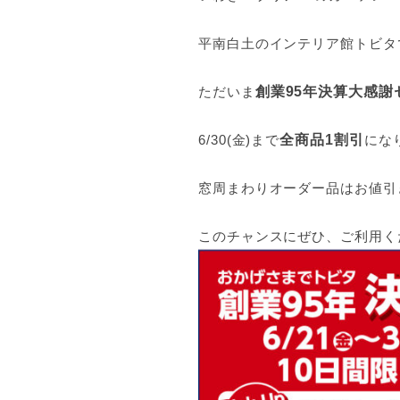
平南白土のインテリア館トビタ
ただいま
創業95年決算大感謝
6/30(金)まで
全商品1割引
にな
窓周まわりオーダー品はお値引
このチャンスにぜひ、ご利用く